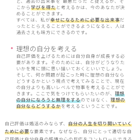
ど、過去の出来事を“最悪だった”と捉えるか、そ
こから
学びを得た
と考えるかは、今のあなたが決
めることができます。
すべては、私が
幸せになるために必要な出来事
だ
ったととらえることができるようになると、人は
過去さえも味方にできるのです。
理想の自分を考える
自己評価を上げるためには自分自身が成長する必
要があります。そのためには、自分がどうなりた
いかを常に頭に思い描いておくといいでしょう。
そして、何か問題が起こった時に理想の自分なら
どうするかという視点で考えてみることで、現在
の自分よりも高いレベルで物事を考えることがで
きます。ここで気をつけてもらいたいのが、
理想
の自分になろうと無理をする
のではなく、
理想の
自分ならどうするか
を考えるということです。
自己評価は婚活のみならず、
自分の人生を切り開いていく
ために必要
な要素です。なぜなら、自分にとって適切な自
己評価は自分自身の感情や心の反応をコントロールできる