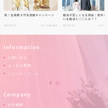
祝！会員数９万名突破キャンペーン
婚活が苦しくなる理由｜意外と
いる婚活と○○とは？？
2024.07.03
スタッフのブログ
2024.07.23
スタッフ
Information
お問い合せ
よくある質問
ニュースリリース
Company
会社概要