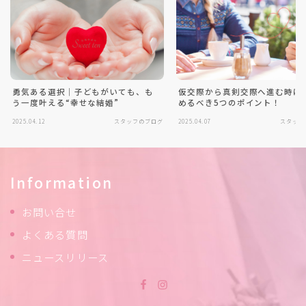
勇気ある選択｜子どもがいても、も
仮交際から真剣交際へ進む時に
う一度叶える“幸せな結婚”
めるべき5つのポイント！
2025.04.12
スタッフのブログ
2025.04.07
スタッフ
Information
お問い合せ
よくある質問
ニュースリリース